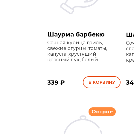
Шаурма барбекю
Ша
Сочная курица гриль,
Со
свежие огурцы, томаты,
св
капуста, хрустящий
ка
красный лук, белый
кр
чесночный и соус барбекю
че
в тонком лаваше
со
339 ₽
34
В КОРЗИНУ
Острое