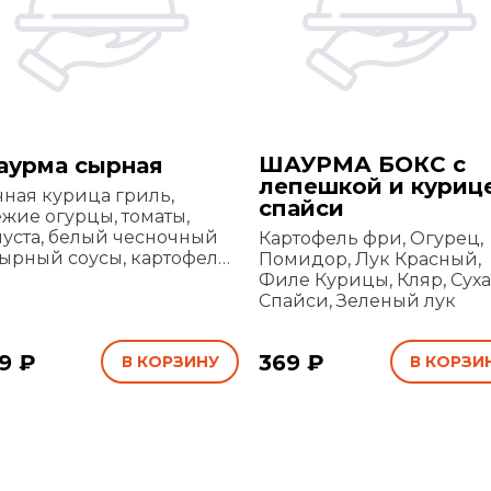
ШАУРМА БОКС с
урма сырная
лепешкой и куриц
чная курица гриль,
спайси
ежие огурцы, томаты,
пуста, белый чесночный
Картофель фри, Огурец,
сырный соусы, картофель
Помидор, Лук Красный,
и и сыр моцарелла в
Филе Курицы, Кляр, Суха
нком лаваше
Спайси, Зеленый лук
9 ₽
369 ₽
В КОРЗИНУ
В КОРЗИ