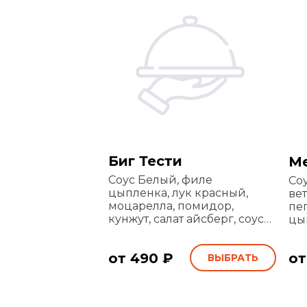
Биг Тести
Ме
Соус Белый, филе
Со
цыпленка, лук красный,
вет
моцарелла, помидор,
пе
кунжут, салат айсберг, соус
цы
гриль
от 490 ₽
от
ВЫБРАТЬ