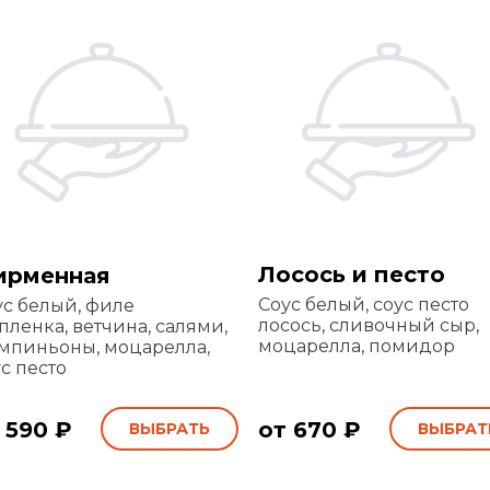
Лосось и песто
ирменная
Соус белый, соус песто
ус белый, филе
лосось, сливочный сыр,
ленка, ветчина, салями,
моцарелла, помидор
мпиньоны, моцарелла,
с песто
 590 ₽
от 670 ₽
ВЫБРАТЬ
ВЫБРАТ