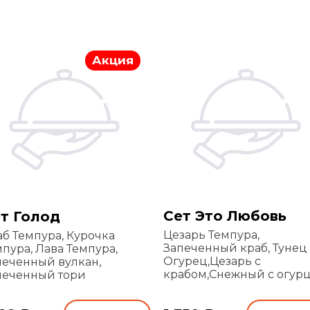
Акция
Сет Это Любовь
т Голод
Цезарь Темпура,
аб Темпура, Курочка
Запеченный краб, Тунец
пура, Лава Темпура,
Огурец,Цезарь с
печенный вулкан,
крабом,Снежный с огур
печенный тори