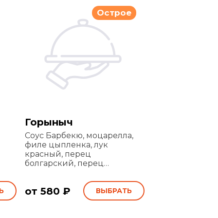
Острое
Горыныч
Соус Барбекю, моцарелла,
филе цыпленка, лук
красный, перец
болгарский, перец
халапеньо, колбаса
пепперони
от 580 ₽
Ь
ВЫБРАТЬ