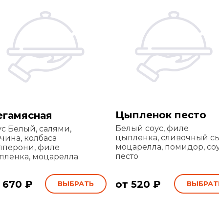
Цыпленок песто
гамясная
Белый соус, филе
ус Белый, салями,
цыпленка, сливочный сы
чина, колбаса
моцарелла, помидор, со
пперони, филе
песто
пленка, моцарелла
 670 ₽
от 520 ₽
ВЫБРАТЬ
ВЫБРАТ