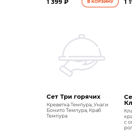
1 399 ₽
1 
В КОРЗИНУ
Сет Три горячих
Се
Кл
Креветка Темпура, Унаги
Бонито Темпура, Краб
Кл
Темпура
кр
с 
рол