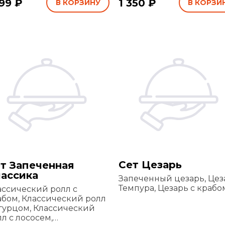
199 ₽
1 350 ₽
В КОРЗИНУ
В КОРЗИ
Сет Цезарь
т Запеченная
ассика
Запеченный цезарь, Цез
Темпура, Цезарь с крабо
ассический ролл с
абом, Классический ролл
огурцом, Классический
л с лососем,