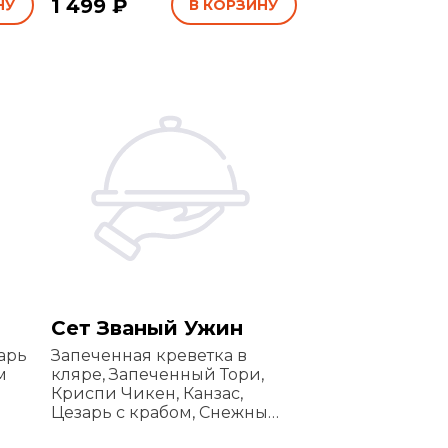
1 499 ₽
НУ
снежный с огурцом
В КОРЗИНУ
Сет Званый Ужин
арь
Запеченная креветка в
м
кляре, Запеченный Тори,
Криспи Чикен, Канзас,
Цезарь с крабом, Снежный
с крабом