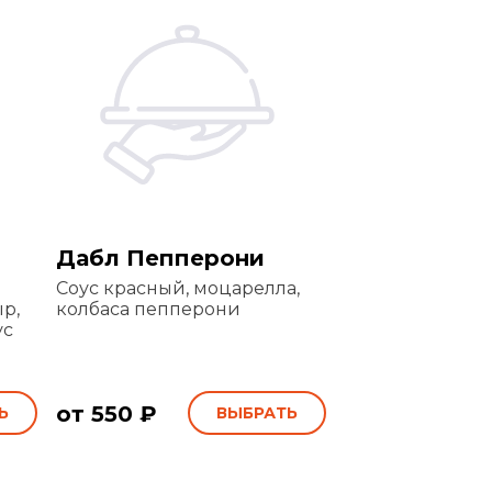
Дабл Пепперони
Соус красный, моцарелла,
р,
колбаса пепперони
ус
от 550 ₽
Ь
ВЫБРАТЬ