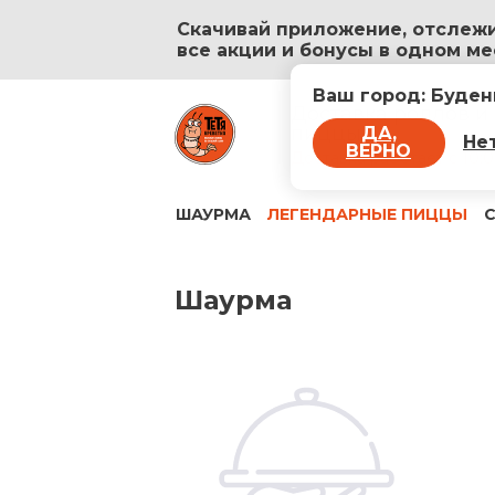
Скачивай приложение, отслежи
все акции и бонусы в одном ме
Ваш город
:
Буден
Доставка роллов и
пиццы
ДА,
Не
ВЕРНО
Доставка работает с 10:
ШАУРМА
ЛЕГЕНДАРНЫЕ ПИЦЦЫ
Шаурма