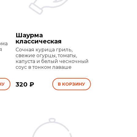
Шаурма
классическая
рма
я
Сочная курица гриль,
свежие огурцы, томаты,
капуста и белый чесночный
соус в тонком лаваше
320 ₽
НУ
В КОРЗИНУ