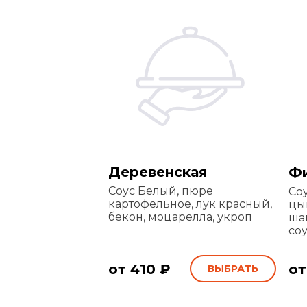
Деревенская
Ф
Соус Белый, пюре
Со
картофельное, лук красный,
цып
бекон, моцарелла, укроп
ша
соу
от 410 ₽
от
ВЫБРАТЬ