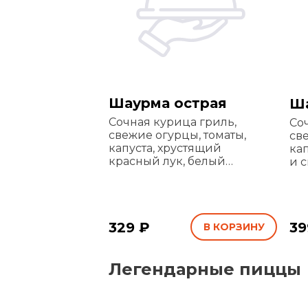
Шаурма острая
Ша
Сочная курица гриль,
Со
свежие огурцы, томаты,
св
капуста, хрустящий
ка
красный лук, белый
и 
чесночный и перечный
фр
соусы с добавлением
то
перца халапеньо в тонком
лаваше
329 ₽
39
В КОРЗИНУ
Легендарные пиццы