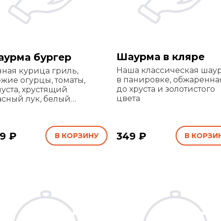
Шаурма в кляре
урма бургер
Наша классическая шау
чная курица гриль,
в панировке, обжаренна
ежие огурцы, томаты,
до хруста и золотистого
пуста, хрустящий
цвета
асный лук, белый
сночный и легендарный
ус гриль в тонком лаваше
9 ₽
349 ₽
В КОРЗИНУ
В КОРЗИ