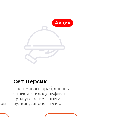
Акция
Сет Персик
Ролл масаго краб, лосось
спайси, филадельфия в
кунжуте, запеченный
цом
вулкан, запеченный
сливочный тунец, краб
темпура, курочка темпура,